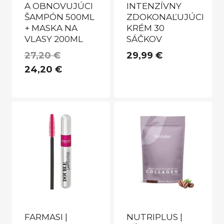
A OBNOVUJÚCI
INTENZÍVNY
ŠAMPÓN 500ML
ZDOKONAĽUJÚCI
+ MASKA NA
KRÉM 30
VLASY 200ML
SÁČKOV
Pôvodná
27,20
€
29,99
€
cena
Aktuálna
24,20
€
bola:
cena
27,20 €.
je:
24,20 €.
FARMASI |
NUTRIPLUS |