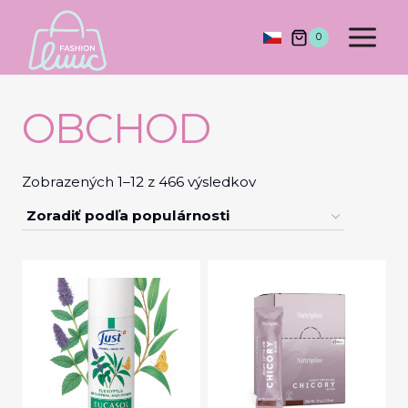
Skip
to
0
content
OBCHOD
Zoradené
Zobrazených 1–12 z 466 výsledkov
podľa
popularity