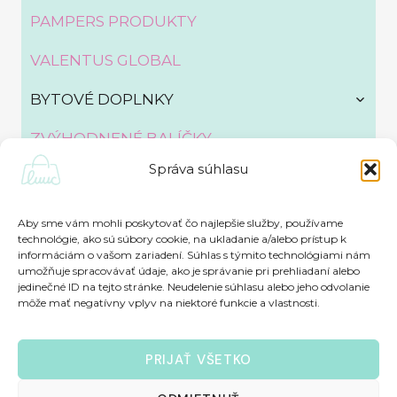
PAMPERS PRODUKTY
VALENTUS GLOBAL
TOGG
BYTOVÉ DOPLNKY
CHILD
MENU
ZVÝHODNENÉ BALÍČKY
Správa súhlasu
Aby sme vám mohli poskytovať čo najlepšie služby, používame
technológie, ako sú súbory cookie, na ukladanie a/alebo prístup k
informáciám o vašom zariadení. Súhlas s týmito technológiami nám
Všeobecné obchodní podmínky
umožňuje spracovávať údaje, ako je správanie pri prehliadaní alebo
jedinečné ID na tejto stránke. Neudelenie súhlasu alebo jeho odvolanie
Zásady ochrany osobných údajov
môže mať negatívny vplyv na niektoré funkcie a vlastnosti.
Zásady cookies (EU)
PRIJAŤ VŠETKO