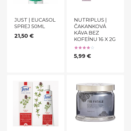
JUST | EUCASOL
NUTRIPLUS |
SPREJ 50ML
ČAKANKOVÁ
KÁVA BEZ
21,50
€
KOFEÍNU 16 X 2G
Hodnotenie
5,99
€
4.00
z 5