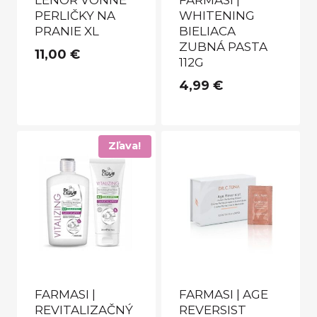
LENOR VONNÉ
FARMASI |
PERLIČKY NA
WHITENING
PRANIE XL
BIELIACA
ZUBNÁ PASTA
11,00
€
112G
4,99
€
Zľava!
FARMASI |
FARMASI | AGE
REVITALIZAČNÝ
REVERSIST