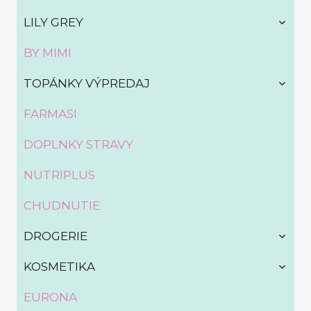
TOGG
LILY GREY
CHILD
MENU
BY MIMI
TOGG
TOPÁNKY VÝPREDAJ
CHILD
MENU
FARMASI
DOPLNKY STRAVY
NUTRIPLUS
CHUDNUTIE
TOGG
DROGERIE
CHILD
MENU
TOGG
KOSMETIKA
CHILD
MENU
EURONA