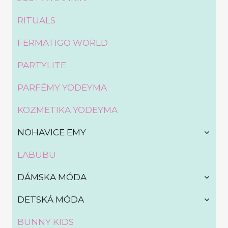
RITUALS
FERMATIGO WORLD
PARTYLITE
PARFÉMY YODEYMA
KOZMETIKA YODEYMA
TOGG
NOHAVICE EMY
CHILD
MENU
LABUBU
TOGG
DÁMSKA MÓDA
CHILD
MENU
TOGG
DETSKÁ MÓDA
CHILD
MENU
BUNNY KIDS