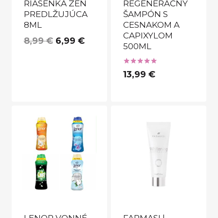
RIASENKA ZEN
REGENERAČNÝ
PREDLŽUJÚCA
ŠAMPÓN S
8ML
CESNAKOM A
CAPIXYLOM
Pôvodná
Aktuálna
8,99
€
6,99
€
500ML
cena
cena
bola:
je:
Hodnotenie
13,99
€
5.00
8,99 €.
6,99 €.
z 5